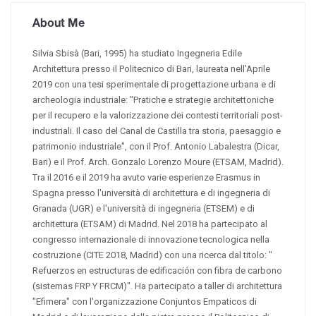
About Me
Silvia Sbisà (Bari, 1995) ha studiato Ingegneria Edile
Architettura presso il Politecnico di Bari, laureata nell'Aprile
2019 con una tesi sperimentale di progettazione urbana e di
archeologia industriale: "Pratiche e strategie architettoniche
per il recupero e la valorizzazione dei contesti territoriali post-
industriali. Il caso del Canal de Castilla tra storia, paesaggio e
patrimonio industriale", con il Prof. Antonio Labalestra (Dicar,
Bari) e il Prof. Arch. Gonzalo Lorenzo Moure (ETSAM, Madrid).
Tra il 2016 e il 2019 ha avuto varie esperienze Erasmus in
Spagna presso l'università di architettura e di ingegneria di
Granada (UGR) e l'università di ingegneria (ETSEM) e di
architettura (ETSAM) di Madrid. Nel 2018 ha partecipato al
congresso internazionale di innovazione tecnologica nella
costruzione (CITE 2018, Madrid) con una ricerca dal titolo: "
Refuerzos en estructuras de edificación con fibra de carbono
(sistemas FRP Y FRCM)". Ha partecipato a taller di architettura
"Efimera" con l'organizzazione Conjuntos Empaticos di