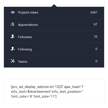
Projects views
3547
67
Appreciations
10
Followers
0
Following
0
Teams
[pro_ad_display_adzone id='1223' ajax_load='1'
info_text='Advertisement' info_text_position=''
font_color='#' font_size='11']