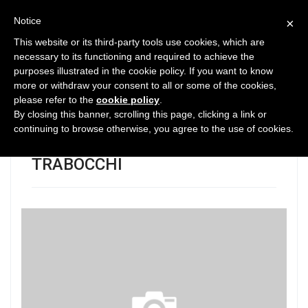
Notice
×
This website or its third-party tools use cookies, which are
necessary to its functioning and required to achieve the
purposes illustrated in the cookie policy. If you want to know
0
4433
0
more or withdraw your consent to all or some of the cookies,
please refer to the
cookie policy
.
INTERVENTI DI
By closing this banner, scrolling this page, clicking a link or
RIQUALIFICAZIONE LUNGO VIA
continuing to browse otherwise, you agree to the use of cookies.
VERDE DELLA COSTA DEI
TRABOCCHI