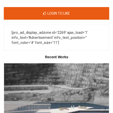
LOGIN TO LIKE
[pro_ad_display_adzone id='2269' ajax_load='1'
info_text='Advertisement' info_text_position=''
font_color='#' font_size='11']
Recent Works