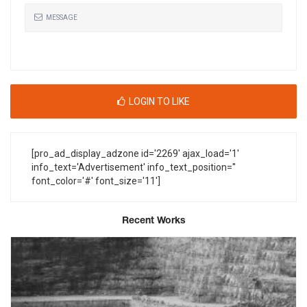
MESSAGE
LOGIN TO LIKE
[pro_ad_display_adzone id='2269' ajax_load='1'
info_text='Advertisement' info_text_position=''
font_color='#' font_size='11']
Recent Works