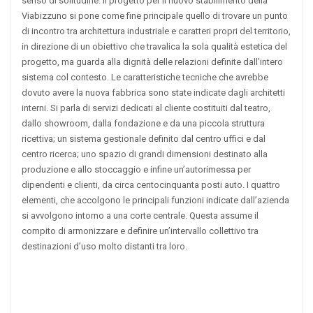
senso di solitudine. Il progetto per il nuovo stabilimento della
Viabizzuno si pone come fine principale quello di trovare un punto
di incontro tra architettura industriale e caratteri propri del territorio,
in direzione di un obiettivo che travalica la sola qualità estetica del
progetto, ma guarda alla dignità delle relazioni definite dall’intero
sistema col contesto. Le caratteristiche tecniche che avrebbe
dovuto avere la nuova fabbrica sono state indicate dagli architetti
interni. Si parla di servizi dedicati al cliente costituiti dal teatro,
dallo showroom, dalla fondazione e da una piccola struttura
ricettiva; un sistema gestionale definito dal centro uffici e dal
centro ricerca; uno spazio di grandi dimensioni destinato alla
produzione e allo stoccaggio e infine un’autorimessa per
dipendenti e clienti, da circa centocinquanta posti auto. I quattro
elementi, che accolgono le principali funzioni indicate dall’azienda
si avvolgono intorno a una corte centrale. Questa assume il
compito di armonizzare e definire un’intervallo collettivo tra
destinazioni d’uso molto distanti tra loro.