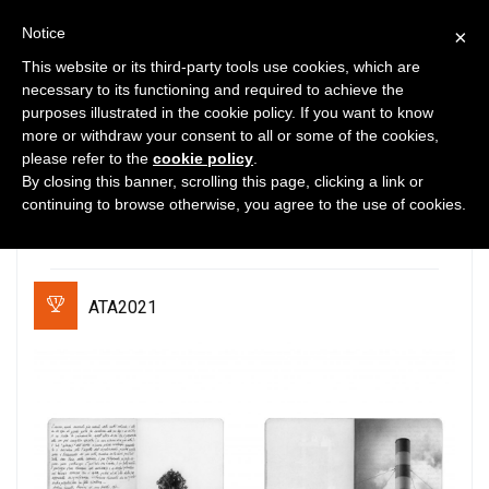
Notice
×
This website or its third-party tools use cookies, which are
necessary to its functioning and required to achieve the
purposes illustrated in the cookie policy. If you want to know
1
3834
0
more or withdraw your consent to all or some of the cookies,
please refer to the
cookie policy
.
Fin dove si vede. Viabizzuno
By closing this banner, scrolling this page, clicking a link or
Headquarters a Bentivoglio
continuing to browse otherwise, you agree to the use of cookies.
(BO).
ATA2021