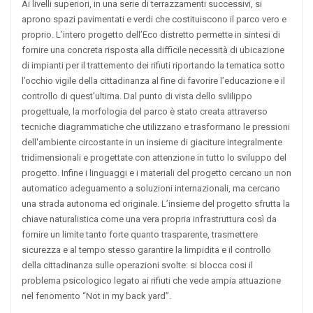
Ai livelli superiori, in una serie di terrazzamenti successivi, si
aprono spazi pavimentati e verdi che costituiscono il parco vero e
proprio. L’intero progetto dell’Eco distretto permette in sintesi di
fornire una concreta risposta alla difficile necessità di ubicazione
di impianti per il trattemento dei rifiuti riportando la tematica sotto
l’occhio vigile della cittadinanza al fine di favorire l’educazione e il
controllo di quest’ultima. Dal punto di vista dello svlilippo
progettuale, la morfologia del parco è stato creata attraverso
tecniche diagrammatiche che utilizzano e trasformano le pressioni
dell'ambiente circostante in un insieme di giaciture integralmente
tridimensionali e progettate con attenzione in tutto lo sviluppo del
progetto. Infine i linguaggi e i materiali del progetto cercano un non
automatico adeguamento a soluzioni internazionali, ma cercano
una strada autonoma ed originale. L’insieme del progetto sfrutta la
chiave naturalistica come una vera propria infrastruttura così da
fornire un limite tanto forte quanto trasparente, trasmettere
sicurezza e al tempo stesso garantire la limpidita e il controllo
della cittadinanza sulle operazioni svolte: si blocca cosi il
problema psicologico legato ai rifiuti che vede ampia attuazione
nel fenomento “Not in my back yard”.