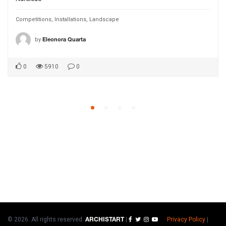
Competitions
,
Installations
,
Landscape
by
Eleonora Quarta
0
5910
0
© 2026. All rights reserved.
|
Privacy Policy
|
ARCHISTART