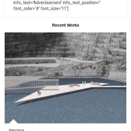
info_text='Advertisement' info_text_position=''
font_color='#' font_size='11']
Recent Works
Narcisus