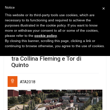
Notice
×
This website or its third-party tools use cookies, which are
necessary to its functioning and required to achieve the
purposes illustrated in the cookie policy. If you want to know
32
6278
0
more or withdraw your consent to all or some of the cookies,
please refer to the
cookie policy
.
Ecodistrict Park – Parco Urbano,
By closing this banner, scrolling this page, clicking a link or
Distretto Industriale e Centro per
continuing to browse otherwise, you agree to the use of cookies.
l’educazione al tema del riciclo
tra Collina Fleming e Tor di
Quinto
ATA2018