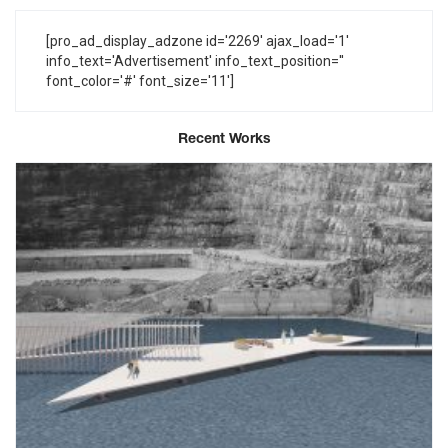
[pro_ad_display_adzone id='2269' ajax_load='1'
info_text='Advertisement' info_text_position=''
font_color='#' font_size='11']
Recent Works