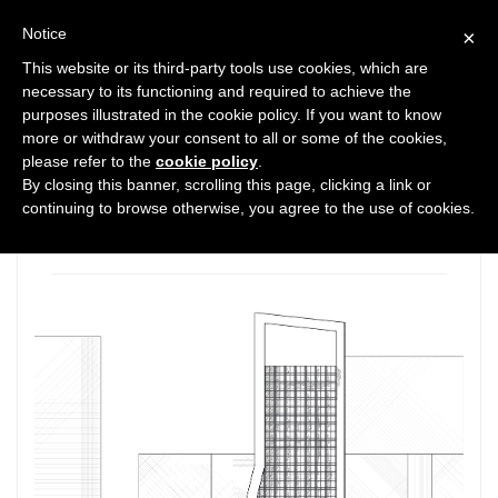
Notice
×
This website or its third-party tools use cookies, which are
necessary to its functioning and required to achieve the
purposes illustrated in the cookie policy. If you want to know
0
3362
0
more or withdraw your consent to all or some of the cookies,
please refer to the
cookie policy
.
CENTRO CULTURALE TVCC REM
By closing this banner, scrolling this page, clicking a link or
KOOLHAAS E OLE SCHEEREN
continuing to browse otherwise, you agree to the use of cookies.
PER OMA