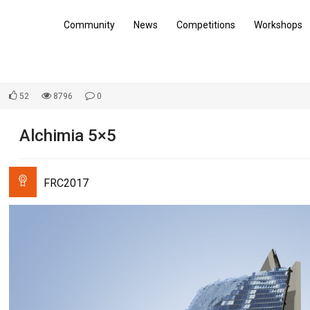
Community
News
Competitions
Workshops
52
8796
0
Alchimia 5×5
FRC2017