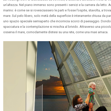
un’altezza. Nel piano immerso sono presenti i servizi e la camera da letto. A
632
0
0
5607
0
marino: è come se si rovesciassero le parti e fosse l’ospite, stavolta, a trova
mare. Sul pelo libero, solo metà della superficie è interamente chiusa da pareti
uno spazio speciale semiaperto che incornicia scorci di paesaggio. Dondola
spaccatura e la contemplazione si mischia al brivido. Attraverso una piccola s
osserva il mare, comodamente distesi su una rete, come una maxi amaca.