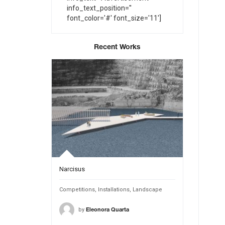
info_text_position=''
font_color='#' font_size='11']
Recent Works
Narcisus
INTANGIBL
Public Spaces
Competitions
,
Installations
,
Landscape
Competition
by
by
ca1
Eleonora Quarta
MA