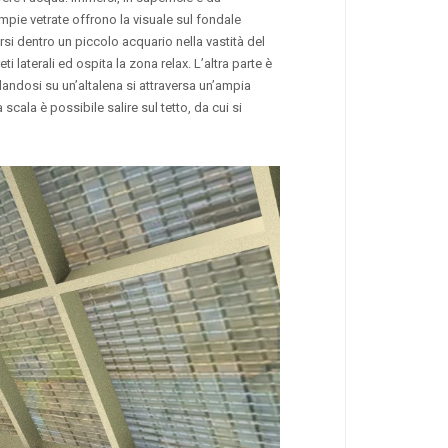
mpie vetrate offrono la visuale sul fondale
1
5557
0
0
5907
0
rsi dentro un piccolo acquario nella vastità del
 laterali ed ospita la zona relax. L’altra parte è
ndosi su un’altalena si attraversa un’ampia
cala è possibile salire sul tetto, da cui si