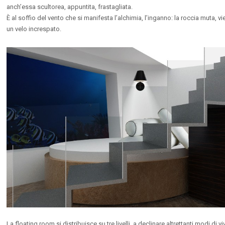
anch’essa scultorea, appuntita, frastagliata.
È al soffio del vento che si manifesta l’alchimia, l’inganno: la roccia muta,
un velo increspato.
E EXTRACTION
Ex-Cava
s
,
Installations
,
Public Spaces
Competitions
by
RIA GIADA DI BALDASSARRE
Martina Gentile
La floating room si distribuisce su tre livelli, a declinare altrettanti modi di v