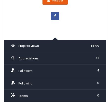
HIRE ME!
Projects views
14979
41
Appreciations
4
Followers
0
Following
0
Teams