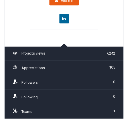
HIRE ME!
Projects views
6242
105
Appreciations
0
Followers
0
Following
1
Teams