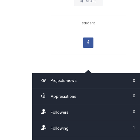
SHARE
student
Projects views
0
0
Appreciations
0
Followers
1
Following