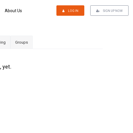
About Us
LOG IN
SIGN UP NOW
ing
Groups
 yet.