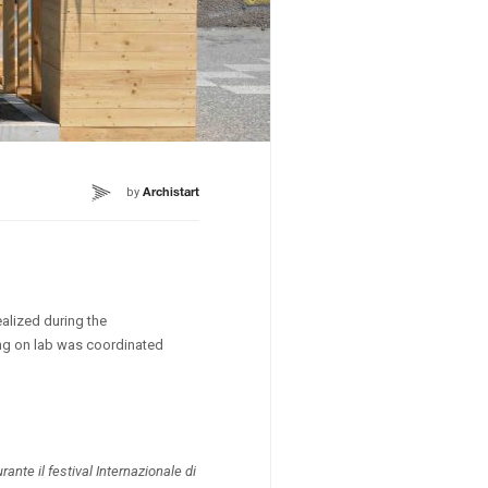
by
Archistart
alized during the
ing on lab was coordinated
ante il festival Internazionale di