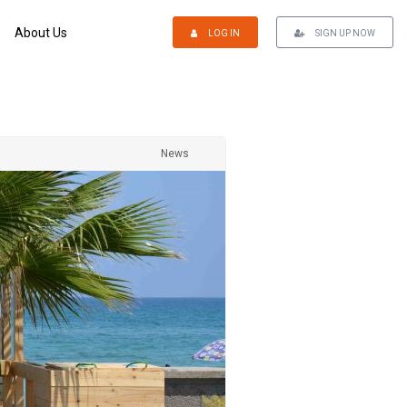
About Us
LOG IN
SIGN UP NOW
News