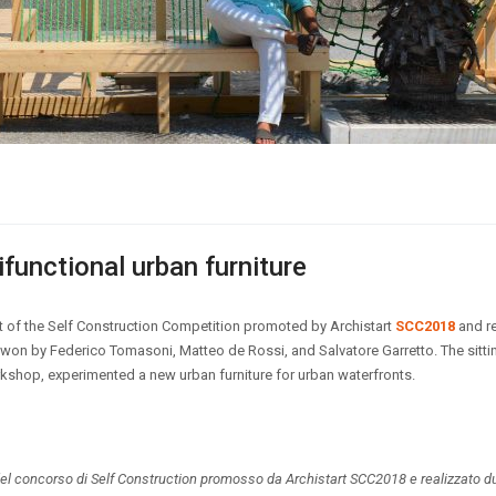
ifunctional urban furniture
t of the Self Construction Competition promoted by Archistart
SCC2018
and re
 won by Federico Tomasoni, Matteo de Rossi, and Salvatore Garretto.
The sitt
kshop, experimented a new urban furniture for urban waterfronts.
e del concorso di Self Construction promosso da Archistart SCC2018 e realizzato dur