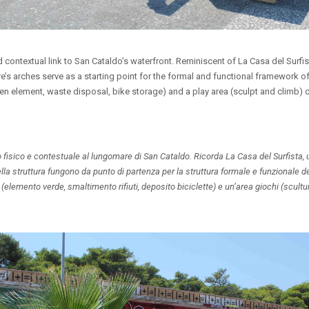
d contextual link to San Cataldo’s waterfront. Reminiscent of La Casa del Surfi
re’s arches serve as a starting point for the formal and functional framework of 
een element, waste disposal, bike storage) and a play area (sculpt and climb) 
fisico e contestuale al lungomare di San Cataldo. Ricorda La Casa del Surfista, u
lla struttura fungono da punto di partenza per la struttura formale e funzionale del
i (elemento verde, smaltimento rifiuti, deposito biciclette) e un’area giochi (scultu