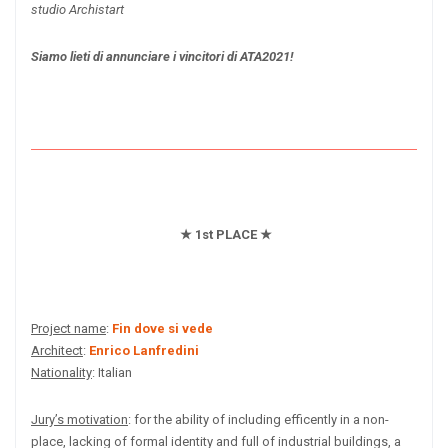
studio Archistart
Siamo lieti di annunciare i vincitori di ATA2021!
★ 1st PLACE ★
Project name
:
Fin dove si vede
Architect
:
Enrico Lanfredini
Nationality
: Italian
Jury’s motivation
: for the ability of including efficently in a non-
place, lacking of formal identity and full of industrial buildings, a