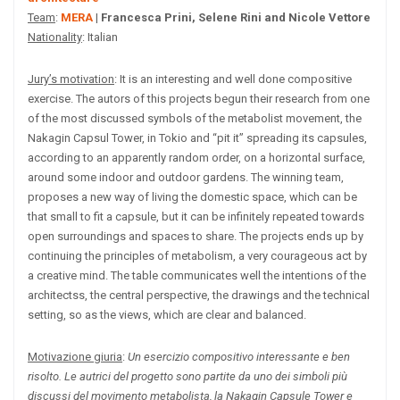
Team
:
MERA
|
Francesca Prini, Selene Rini and Nicole Vettore
Nationality
: Italian
Jury’s motivation
: It is an
interesting and well done compositive
exercise. The autors of this projects begun their research from one
of the most discussed symbols of the metabolist movement, the
Nakagin Capsul Tower, in Tokio and “pit it” spreading its capsules,
according to an apparently random order, on a horizontal surface,
around some indoor and outdoor gardens. The winning team,
proposes a new way of living the domestic space, which can be
that small to fit a capsule, but it can be infinitely repeated towards
open surroundings and spaces to share. The projects ends up by
continuing the principles of metabolism, a very courageous act by
a creative mind. The table communicates well the intentions of the
architectss, the central perspective, the drawings and the technical
setting, so as the views, which are clear and balanced.
Motivazione giuria
:
Un esercizio compositivo interessante e ben
risolto. Le autrici del progetto sono partite da uno dei simboli più
discussi del movimento metabolista, la Nakagin Capsule Tower e