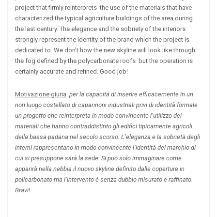
project that firmly reinterprets the use of the materials that have
characterized the typical agriculture buildings of the area during
the last century. The elegance and the sobriety of the interiors
strongly represent the identity of the brand which the project is
dedicated to. We don’t how the new skyline will look like through
the fog defined by the polycarbonate roofs but the operation is
certainly accurate and refined. Good job!
Motivazione giuria
:
per la capacità di inserire efficacemente in un
non luogo costellato di capannoni industriali privi di identità formale
un progetto che reinterpreta in modo convincente l’utilizzo dei
materiali che hanno contraddistinto gli edifici tipicamente agricoli
della bassa padana nel secolo scorso. L’eleganza e la sobrietà degli
interni rappresentano in modo convincente l’identità del marchio di
cui si presuppone sarà la sede. Si può solo immaginare come
apparirà nella nebbia il nuovo skyline definito dalle coperture in
policarbonato ma l’intervento è senza dubbio misurato e raffinato.
Bravi!